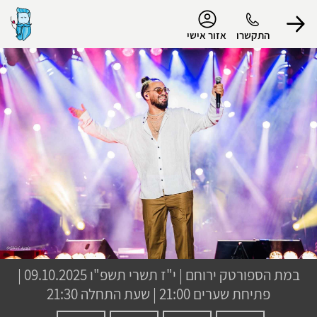
נגישות
התקשרו
אזור אישי
הפרופיל שלי
התנתק
במת הספורטק ירוחם
|
י"ז תשרי תשפ"ו
09.10.2025 |
פתיחת שערים 21:00 | שעת התחלה 21:30