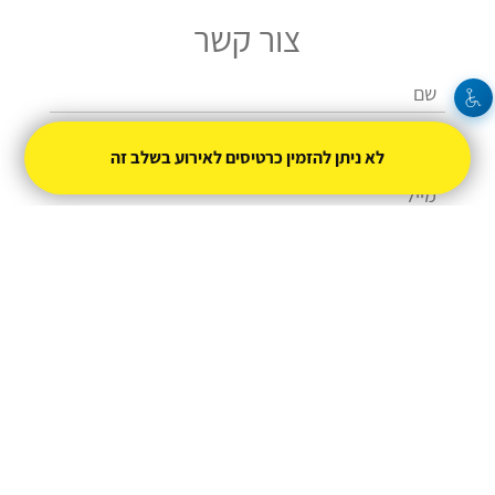
צור קשר
לא ניתן להזמין כרטיסים לאירוע בשלב זה
שלחו
08-6687001
yeruham@matnasim.org.il