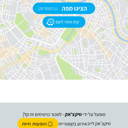
הציגו מפה
גן הספורטק
קחו אותי לשם
מופעל על ידי
טיקצ'אק
- למכור כרטיסים זה קל
|
טיקצ'אק לייב
אירוע בקטגוריית
הופעות חיות